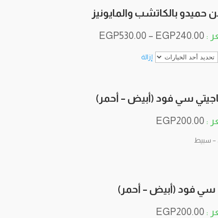
بن حميدو بالكاتشب والمايونيز
EGP
530.00
–
EGP
240.00
إزالة
جيتي سي فود (أبيض – أحمر)
EGP
200.00
– سبيط
سي فود (أبيض – أحمر)
EGP
200.00