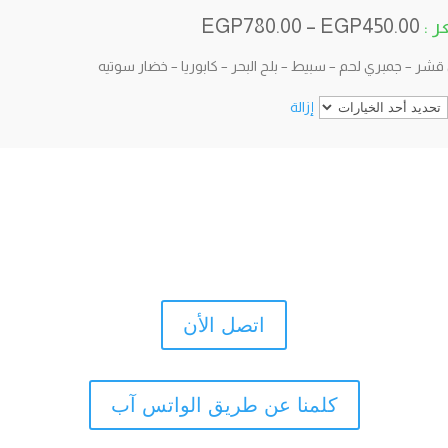
EGP
780.00
–
EGP
450.00
قشر – جمبري لحم – سبيط – بلح البحر – كابوريا – خضار سوتيه
إزالة
اتصل الأن
كلمنا عن طريق الواتس آب