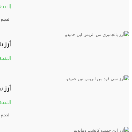
الحجم
أرز ب
أرز 
الحجم