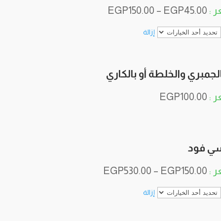
EGP
150.00
–
EGP
45.00
إزالة
الجمبري والخلطة أو بالكاري
EGP
100.00
سي فود
EGP
530.00
–
EGP
150.00
إزالة