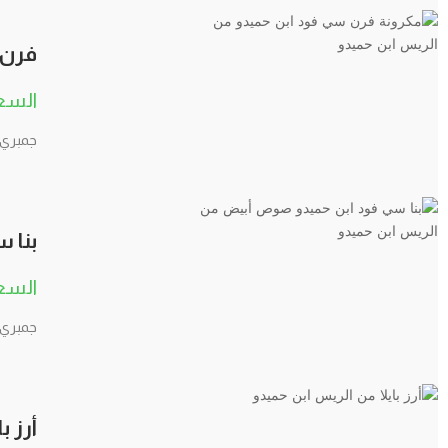
فرن 
جمبري –
بنا 
جمبري –
أرز ب