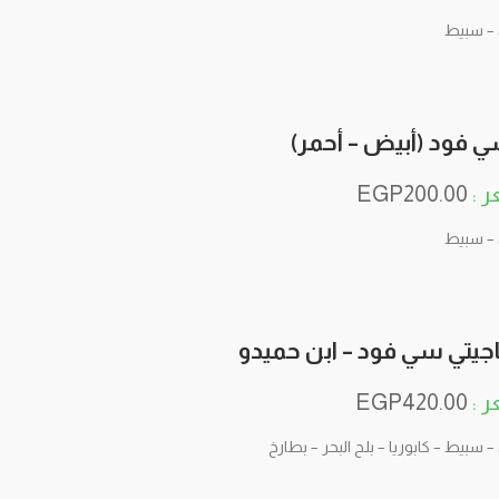
– سبيط
سي فود (أبيض – أحمر)
EGP
200.00
– سبيط
جيتي سي فود – ابن حميدو
EGP
420.00
 سبيط – كابوريا – بلح البحر – بطارخ