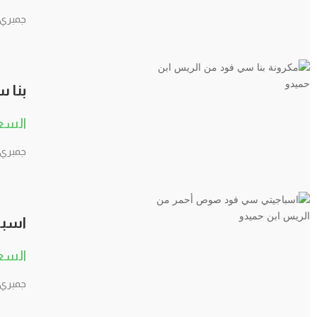
جمبري 
بنا 
جمبري 
اسبا
جمبري –