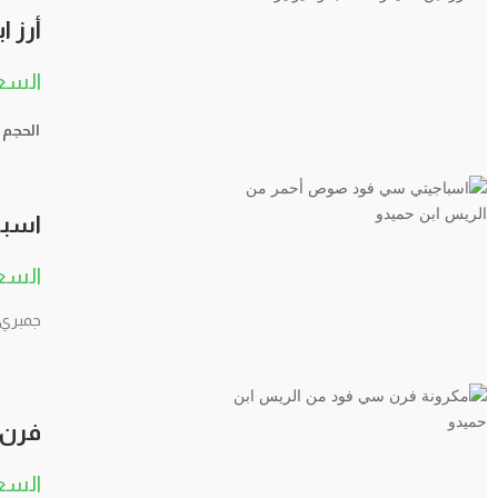
أرز ا
الحجم
اسبا
جمبري 
فرن 