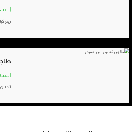
ربع كيل
طاجن
ثعابين