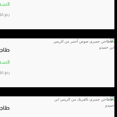
ربع كيل
طاجن
ربع كي
طاجن