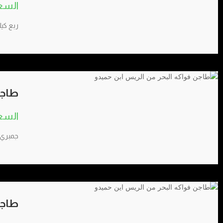
ربع كي
طاجن
جمبري 
طاجن