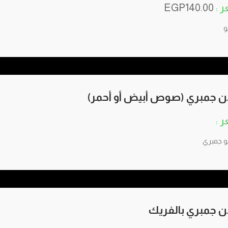
EGP
140.00
و
 جمبري (صوص أبيض أو أحمر)
لو جمبري
 جمبري بالفريك