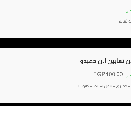
و ثعابين
 ثعابين ابن حميدو
EGP
400.00
 – جمبري – بيض سبيط – كابوريا