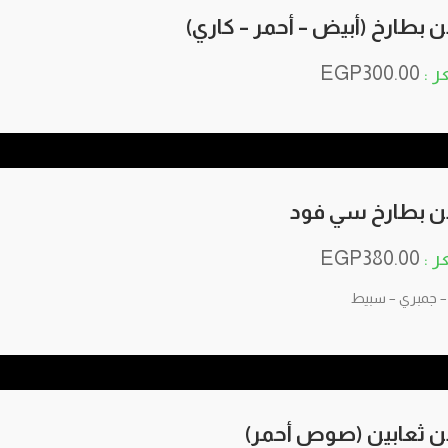
 بطارخ (أبيض – أحمر – كاري)
EGP
300.00
 بطارخ سي فود
EGP
380.00
– جمبري – سبيط
 ثعابين (صوص أحمر)