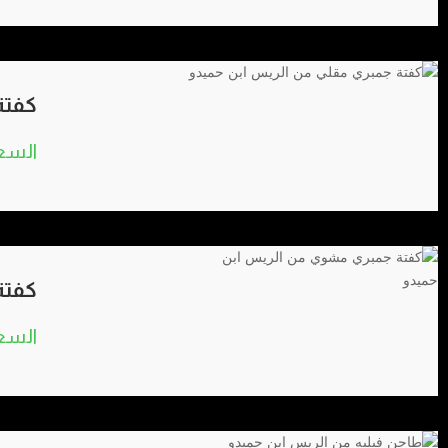
كفتة
كفتة