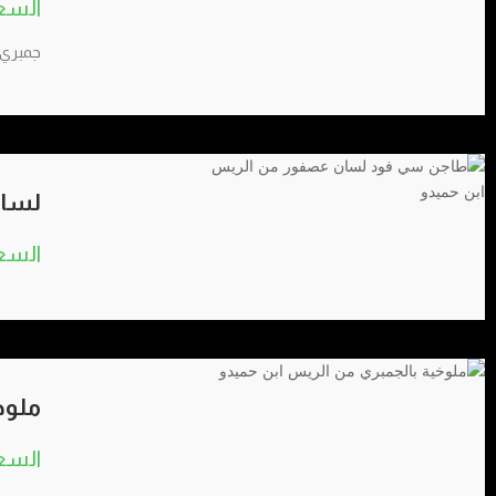
جمبري 
لسان
ملوخ