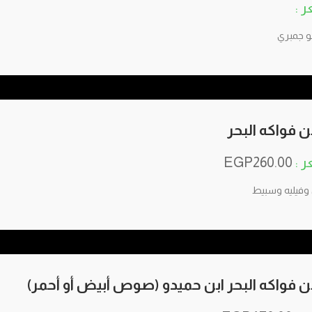
لو جمبري
 فواكه البحر
EGP
260.00
وفيليه وسبيط
 فواكه البحر ابن حميدو (صوص أبيض أو أحمر)