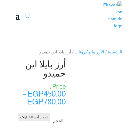
الرئيسية
/
الأرز والمكرونات
/ أرز بايلا اين حميدو
أرز بايلا اين
حميدو
–
EGP
450.00
نطاق
EGP
780.00
السعر:
من
الحجم
خلال