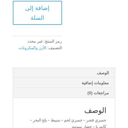
كمية
إضافة إلى
أرز
بايلا
السلة
اين
حميدو
رمز المنتج:
غير محدد
التصنيف:
الأرز والمكرونات
الوصف
معلومات إضافية
مراجعات (0)
الوصف
جمبري قشر – جمبري لحم – سبيط – بلح البحر –
كابوريا – خضار سوتيه