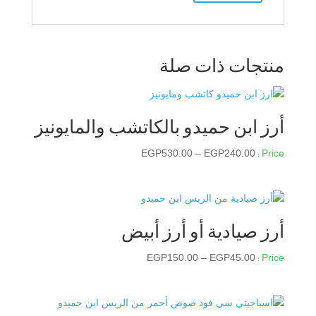
منتجات ذات صلة
أرز ابن حميدو بالكاتشب والمايونيز
نطاق
EGP
530.00
–
EGP
240.00
السعر:
من
خلال
أرز صيادية أو أرز أبيض
نطاق
EGP
150.00
–
EGP
45.00
السعر:
من