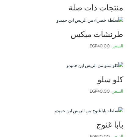
منتجات ذات صلة
طرنشات ميكس
EGP
40.00
كلو سلو
EGP
40.00
بابا غنوج
EGP
20.00