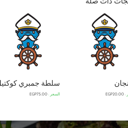
جات ذات صلة
نجان
سلطة جمبري كوكتي
EGP
75.00
EGP
20.00