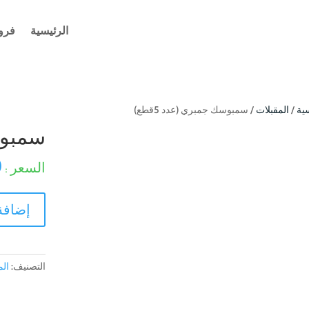
الرئيسية
فرو
ية
/
المقبلات
/ سمبوسك جمبري (عدد 5قطع)
سمبوسك
0
كمية
إضافة
سمبوسك
جمبري
(عدد
5قطع)
التصنيف:
الم