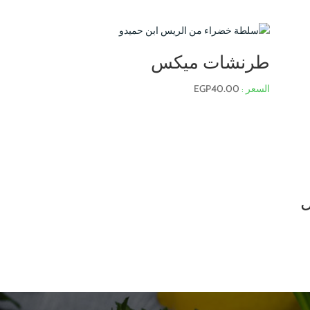
طرنشات ميكس
EGP
40.00
ل