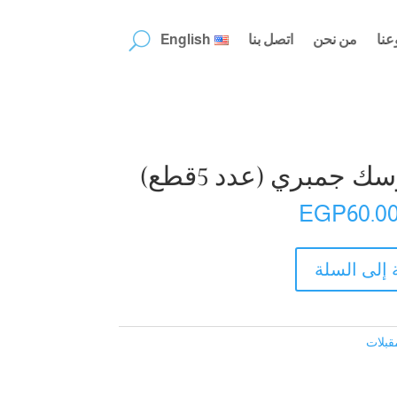
عنا
من نحن
اتصل بنا
English
 جمبري (عدد 5قطع)
EGP
60.0
 إلى السلة
قبلات