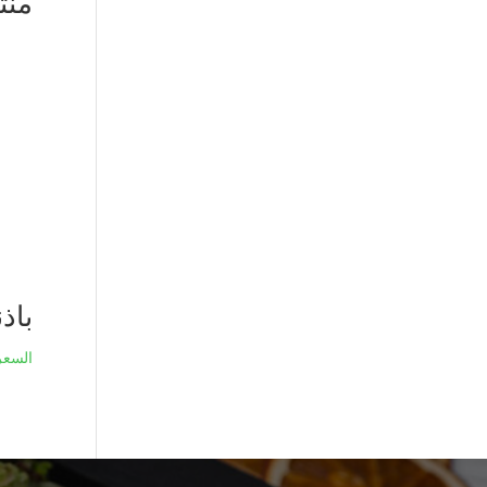
منت
باذ