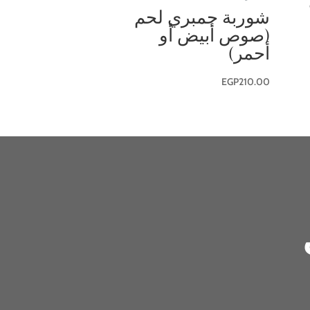
شوربة جمبري لحم
(صوص أبيض أو
أحمر)
EGP
210.00