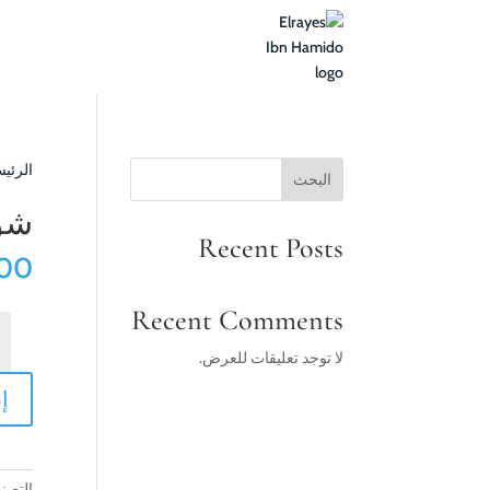
الرئيس
البحث
شور
Recent Posts
00
Recent Comments
كم
شو
لا توجد تعليقات للعرض.
ال
إ
التصن