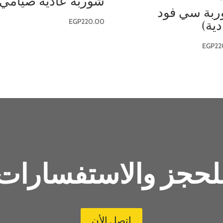
شوربة عادية صيامي
بة سي فود
EGP
220.00
دية)
EGP
22
لحجز والاستفسارات
اتصل الأن