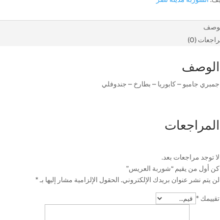
لوصف
اجعات (0)
الوصف
جمبري جامبو – كابوريا – بطارخ – جندوفلي
المراجعات
لا توجد مراجعات بعد.
كن أول من يقيم “شوربة العريس”
لن يتم نشر عنوان بريدك الإلكتروني.
الحقول الإلزامية مشار إليها بـ
*
تقييمك
*