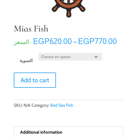
Mias Fish
Price
EGP
620.00
–
EGP
770.00
range
EGP6
throu
التسوية
EGP7
Mias
Add to cart
Fish
quantity
SKU:
N/A
Category:
Red Sea Fish
Additional information