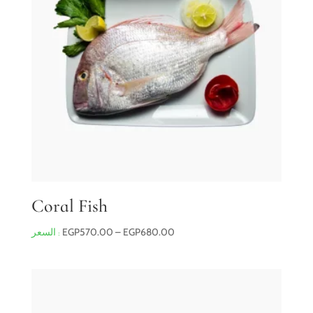
Coral Fish
Price
EGP
570.00
–
EGP
680.00
range:
EGP570.00
through
EGP680.00