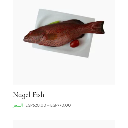
Nagel Fish
Price
EGP
620.00
–
EGP
770.00
range:
EGP620.00
through