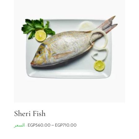
EGP770.00
Sheri Fish
Price
EGP
560.00
–
EGP
710.00
range: