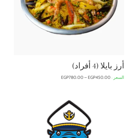
أرز بايلا (4 أفراد)
نطاق
EGP
780.00
–
EGP
450.00
السعر:
من
خلال