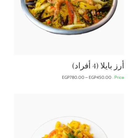
أرز بايلا (4 أفراد)
نطاق
EGP
780.00
–
EGP
450.00
السعر:
من
خلال