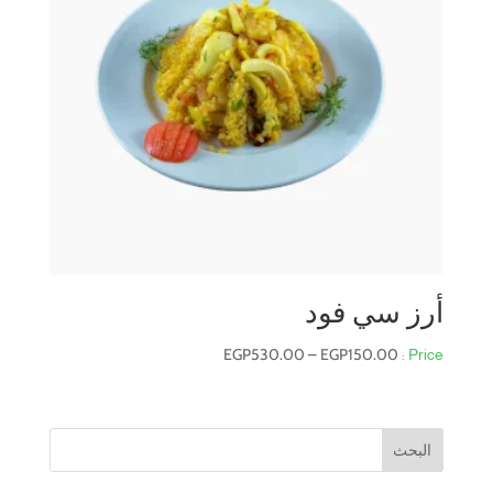
أرز سي فود
نطاق
EGP
530.00
–
EGP
150.00
السعر:
من
البحث
خلال