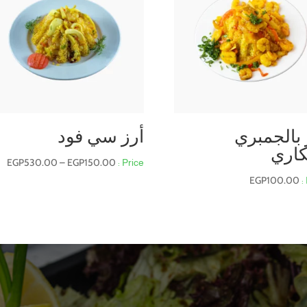
 بالجمبري
أرز سي فود
كاري
نط
EGP
530.00
–
EGP
150.00
ال
EGP
100.00
من
خل