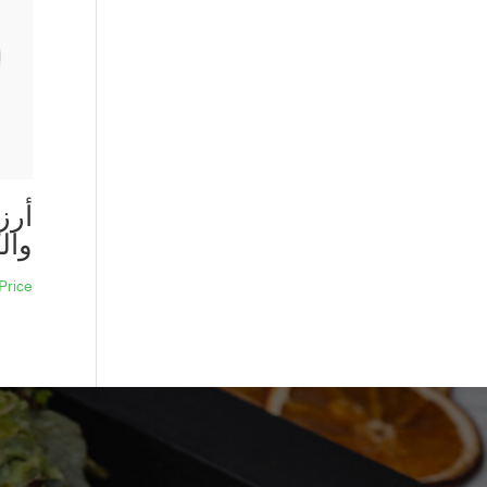
أرز
وال