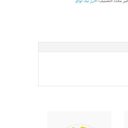
ير محدد
التصنيف:
الأرز تيك أواي