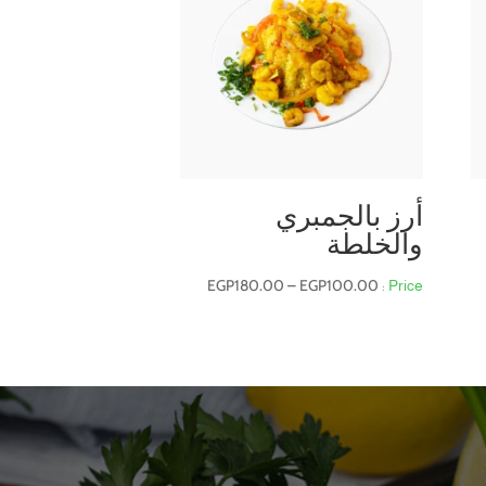
أرز بالجمبري
والخلطة
اق
سعر:
نطاق
EGP
180.00
–
EGP
100.00
السعر:
من
ال
خلال