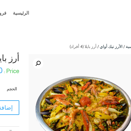
الرئيسية
فرو
ية
/
الأرز تيك أواي
/ أرز بايلا (4 أفراد)
أرز بايلا (4 
0
الحجم
كمية
إضافة
أرز
بايلا
(4
أفراد)