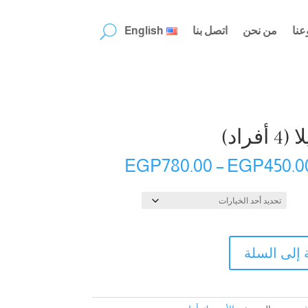
عنا
من نحن
اتصل بنا
English
أفراد)
نطاق
EGP
780.00
–
EGP
450.0
السعر:
من
خلال
 إلى السلة