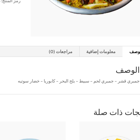
رمز المنتج:
غ
لوصف
معلومات إضافية
مراجعات (0)
الوصف
جمبري قشر – جمبري لحم – سبيط – بلح البحر – كابوريا – خضار سوتيه
جات ذات صلة