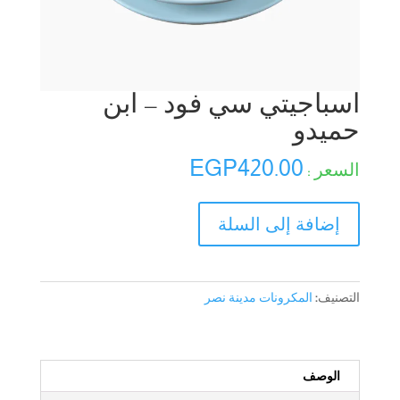
اسباجيتي سي فود – ابن
حميدو
EGP
420.00
كمية
إضافة إلى السلة
اسباجيتي
سي
فود
-
التصنيف:
المكرونات مدينة نصر
ابن
حميدو
الوصف