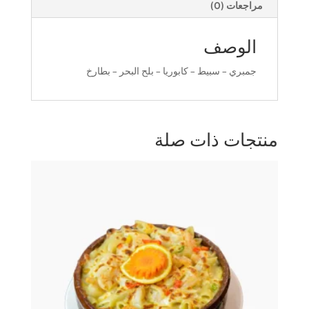
مراجعات (0)
الوصف
جمبري – سبيط – كابوريا – بلح البحر – بطارخ
منتجات ذات صلة