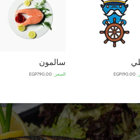
ي
سالمون
EGP
790.00
EGP
190.00