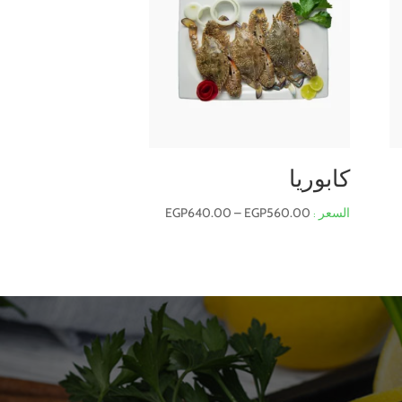
كابوريا
نطاق
EGP
640.00
–
EGP
560.00
السعر:
من
خلال