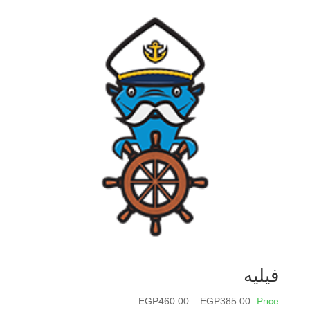
فيليه
نطاق
EGP
460.00
–
EGP
385.00