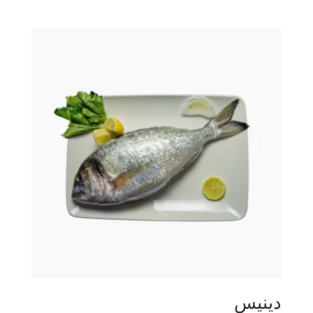
السعر:
من
خلال
دينيس