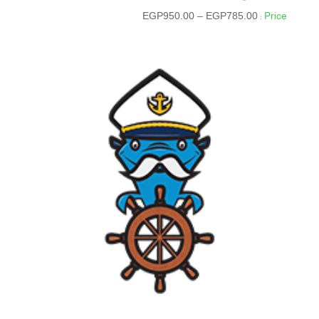
نطاق
EGP
950.00
–
EGP
785.00
السعر:
من
خلال