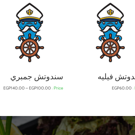
وتش فيليه
سندوتش جمبري
نط
EGP
140.00
–
EGP
100.00
EGP
60.00
ال
من
خل