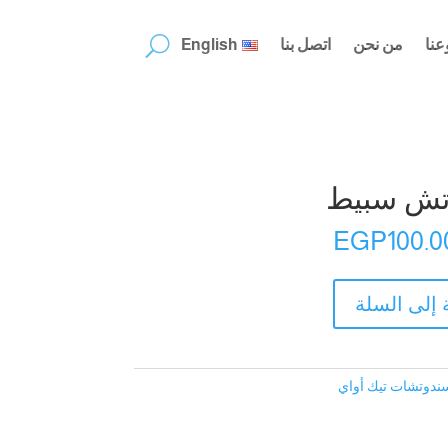
عنا
من نحن
اتصل بنا
English
تش سبيط
EGP
100.0
 إلى السلة
ندوتشات تيك أواي