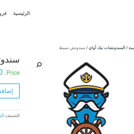
الرئيسية
فرو
ية
/
السندوتشات تيك أواي
/ سندوتش سبيط
سندو
0
كمية
إضافة
سندوتش
سبيط
التصنيف:
الس