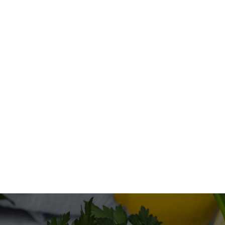
اق
سعر:
ال