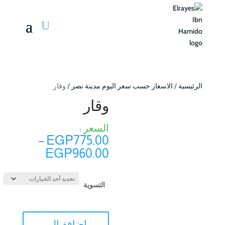
الرئيسية
/
الاسعار حسب سعر اليوم مدينة نصر
/ وقار
وقار
–
EGP
775.00
نطاق
EGP
960.00
السعر:
من
التسوية
خلال
كمية
إضافة إلى